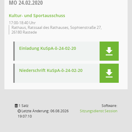
MO
24.02.2020
Kultur- und Sportausschuss
17:00-18:40 Uhr
Rathaus, Ratssaal des Rathauses, Sophienstraße 27,
26180 Rastede
Einladung KuSpA-ö-24-02-20
Niederschrift KuSpA-ö-24-02-20
1 Satz
Software:
(Wird in
Letzte Änderung: 06.08.2026
Sitzungsdienst
Session
19:07:10