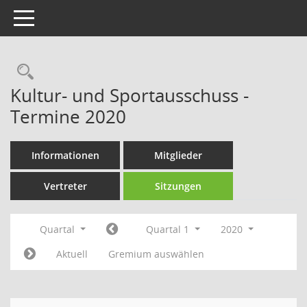
Toggle navigation
Rechercheauswahl
Kultur- und Sportausschuss -
Termine 2020
Informationen
Mitglieder
Vertreter
Sitzungen
Quartal
Quartal 1
2020
Aktuell
Gremium auswählen