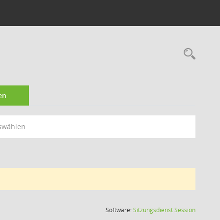
Rec
en
swählen
(Wird in
Software:
Sitzungsdienst
Session