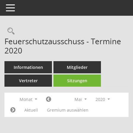
Toggle navigation
Rechercheauswahl
Feuerschutzausschuss - Termine
2020
Informationen
Mitglieder
Vertreter
Sitzungen
Monat
Mai
2020
Aktuell
Gremium auswählen