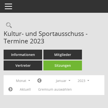
Toggle navigation
Rechercheauswahl
Kultur- und Sportausschuss -
Termine 2023
Informationen
Mitglieder
Vertreter
Sitzungen
Monat
Januar
2023
Aktuell
Gremium auswählen