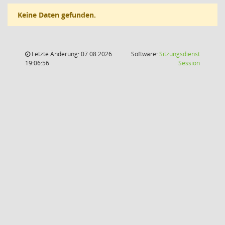
Keine Daten gefunden.
Letzte Änderung: 07.08.2026
Software:
Sitzungsdienst
(Wird in
19:06:56
Session