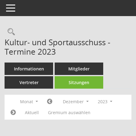
Toggle navigation
Rechercheauswahl
Kultur- und Sportausschuss -
Termine 2023
Informationen
Mitglieder
Vertreter
Sitzungen
Monat
Dezember
2023
Aktuell
Gremium auswählen