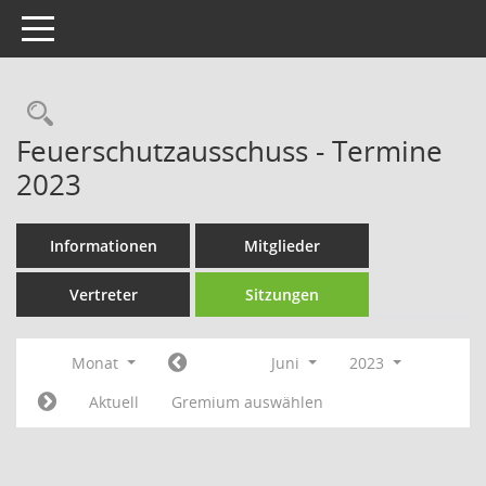
Toggle navigation
Rechercheauswahl
Feuerschutzausschuss - Termine
2023
Informationen
Mitglieder
Vertreter
Sitzungen
Monat
Juni
2023
Aktuell
Gremium auswählen