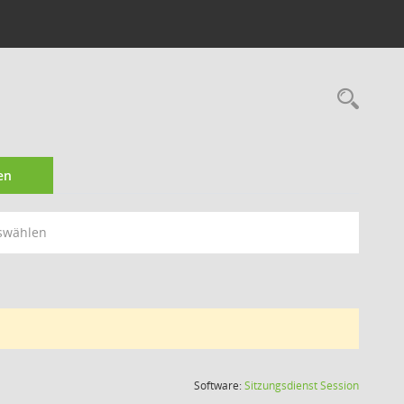
Rec
en
swählen
(Wird in
Software:
Sitzungsdienst
Session