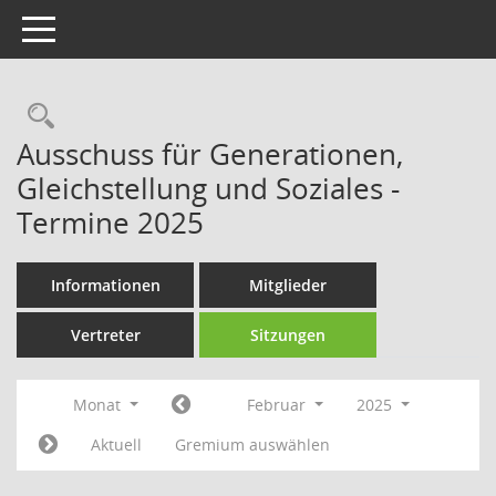
Toggle navigation
Rechercheauswahl
Ausschuss für Generationen,
Gleichstellung und Soziales -
Termine 2025
Informationen
Mitglieder
Vertreter
Sitzungen
Monat
Februar
2025
Aktuell
Gremium auswählen