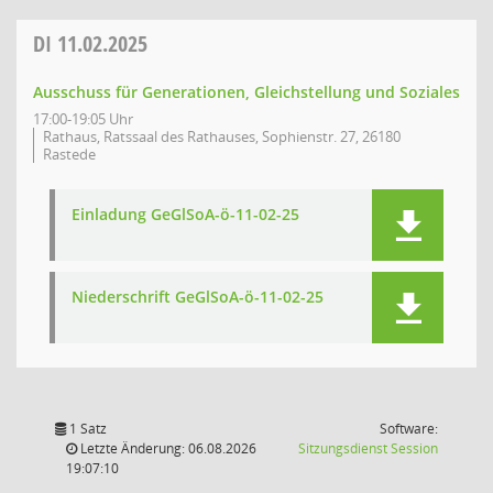
DI
11.02.2025
Ausschuss für Generationen, Gleichstellung und Soziales
17:00-19:05 Uhr
Rathaus, Ratssaal des Rathauses, Sophienstr. 27, 26180
Rastede
Einladung GeGlSoA-ö-11-02-25
Niederschrift GeGlSoA-ö-11-02-25
1 Satz
Software:
(Wird in
Letzte Änderung: 06.08.2026
Sitzungsdienst
Session
19:07:10