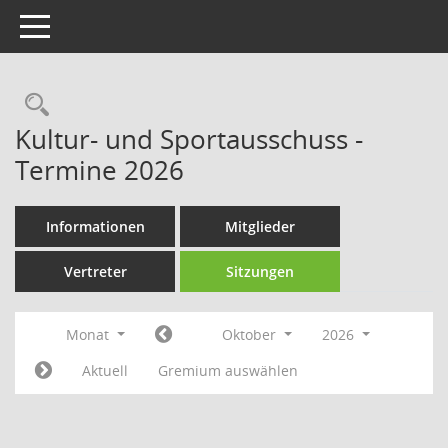
Toggle navigation
Rechercheauswahl
Kultur- und Sportausschuss -
Termine 2026
Informationen
Mitglieder
Vertreter
Sitzungen
Monat
Oktober
2026
Aktuell
Gremium auswählen