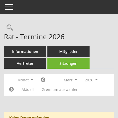
Toggle navigation
Rechercheauswahl
Rat - Termine 2026
Informationen
Mitglieder
Vertreter
Sitzungen
Monat
März
2026
Aktuell
Gremium auswählen
Keine Daten gefunden.