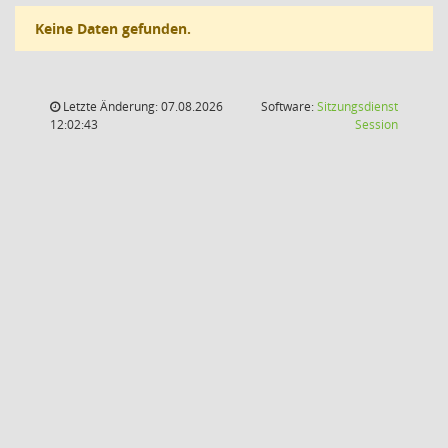
Keine Daten gefunden.
Letzte Änderung: 07.08.2026
Software:
Sitzungsdienst
(Wird in
12:02:43
Session