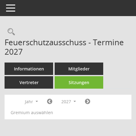
Toggle navigation
Rechercheauswahl
Feuerschutzausschuss - Termine
2027
Informationen
Mitglieder
Vertreter
Sitzungen
Jahr
2027
Gremium auswählen