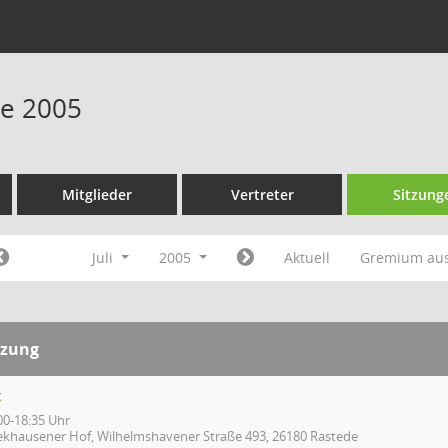
ne 2005
Mitglieder
Vertreter
Sitzung
Juli
2005
Aktuell
Gremium au
tzung
t
00-18:35 Uhr
ekhausener Hof, Wilhelmshavener Straße 493, 26180 Rastede