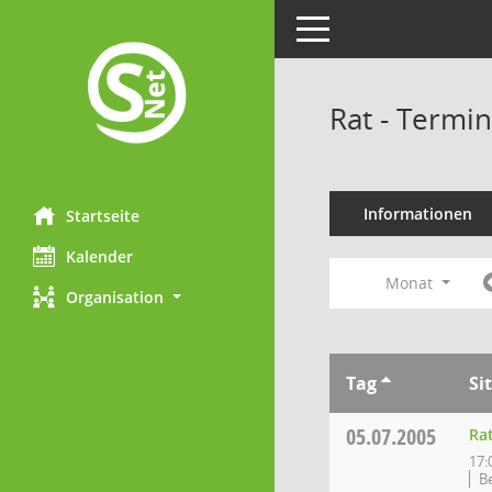
Toggle navigation
Rat - Termi
Informationen
Startseite
Kalender
Monat
Organisation
Tag
Si
05.07.2005
Ra
17:
B