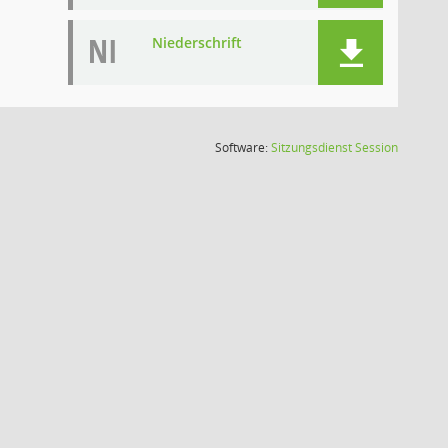
NI
Niederschrift
(Wird in
Software:
Sitzungsdienst
Session