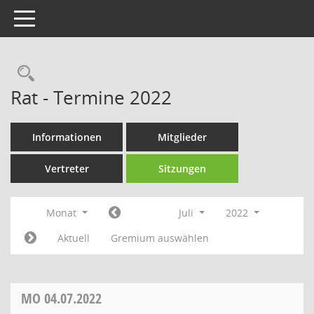
Toggle navigation
Rechercheauswahl
Rat - Termine 2022
Informationen
Mitglieder
Vertreter
Sitzungen
Monat
Juli
2022
Aktuell
Gremium auswählen
MO
04.07.2022