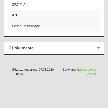
2021/174
Art
Beschlussvorlage
7 Dokumente
Letzte Änderung: 07.08.2026
Software:
Sitzungsdienst
(Wird in
19:06:56
Session