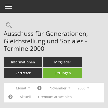
Toggle navigation
Rechercheauswahl
Ausschuss für Generationen,
Gleichstellung und Soziales -
Termine 2000
Informationen
Mitglieder
Vertreter
Sitzungen
Monat
November
2000
Aktuell
Gremium auswählen