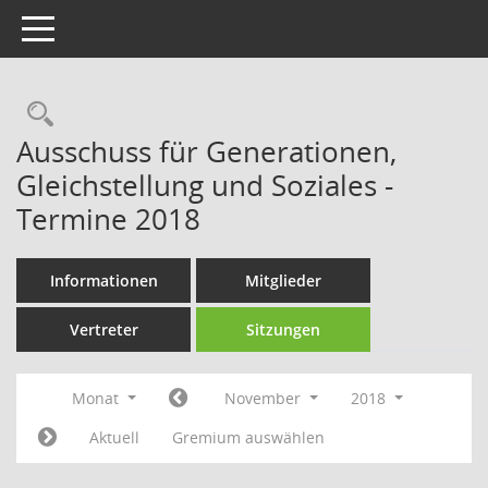
Toggle navigation
Rechercheauswahl
Ausschuss für Generationen,
Gleichstellung und Soziales -
Termine 2018
Informationen
Mitglieder
Vertreter
Sitzungen
Monat
November
2018
Aktuell
Gremium auswählen