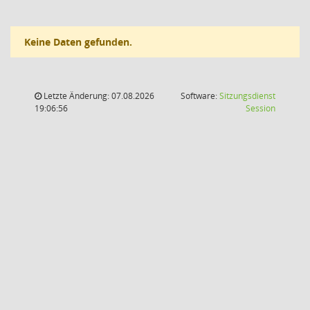
Keine Daten gefunden.
Letzte Änderung: 07.08.2026
Software:
Sitzungsdienst
(Wird in
19:06:56
Session