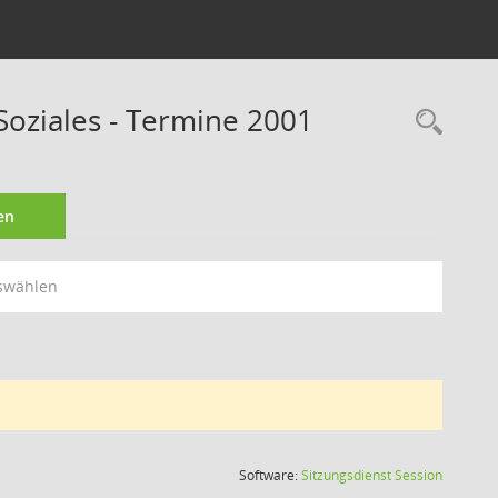
Soziales - Termine 2001
Rec
en
swählen
(Wird in
Software:
Sitzungsdienst
Session