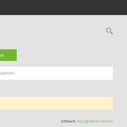
Rec
en
swählen
(Wird in
Software:
Sitzungsdienst
Session