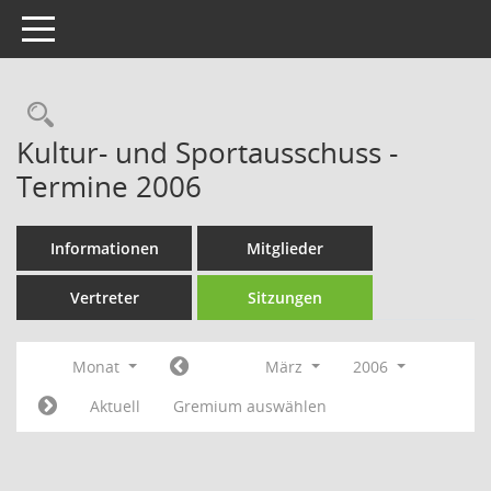
Toggle navigation
Rechercheauswahl
Kultur- und Sportausschuss -
Termine 2006
Informationen
Mitglieder
Vertreter
Sitzungen
Monat
März
2006
Aktuell
Gremium auswählen