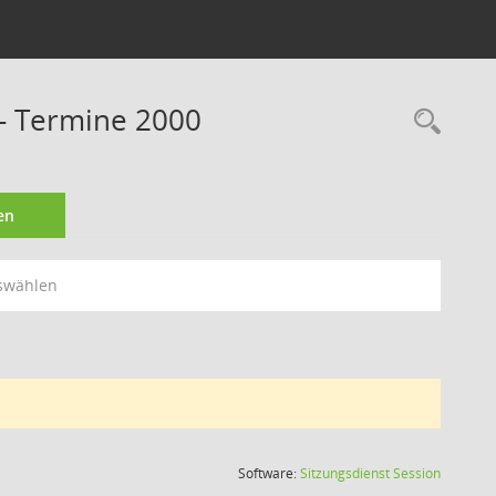
- Termine 2000
Rec
en
swählen
(Wird in
Software:
Sitzungsdienst
Session