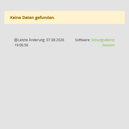
Keine Daten gefunden.
Letzte Änderung: 07.08.2026
Software:
Sitzungsdienst
(Wird in
19:06:56
Session