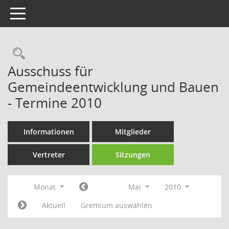
Toggle navigation
Rechercheauswahl
Ausschuss für
Gemeindeentwicklung und Bauen
- Termine 2010
Informationen
Mitglieder
Vertreter
Sitzungen
Monat
Mai
2010
Aktuell
Gremium auswählen