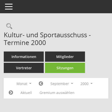
Toggle navigation
Rechercheauswahl
Kultur- und Sportausschuss -
Termine 2000
Informationen
Mitglieder
Vertreter
Sitzungen
Monat
September
2000
Aktuell
Gremium auswählen