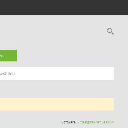
Rec
en
swählen
(Wird in
Software:
Sitzungsdienst
Session