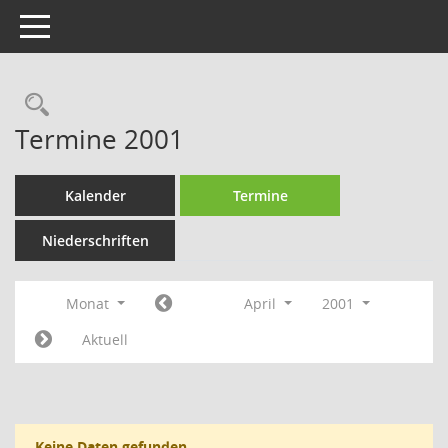
Toggle navigation
Rechercheauswahl
Termine 2001
Kalender
Termine
Niederschriften
Monat
April
2001
Aktuell
Keine Daten gefunden.