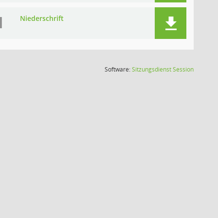
I
Niederschrift
(Wird in
Software:
Sitzungsdienst
Session