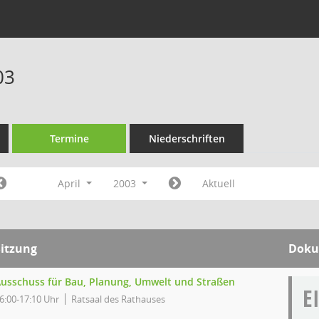
03
Termine
Niederschriften
April
2003
Aktuell
Sitzung
Doku
usschuss für Bau, Planung, Umwelt und Straßen
E
6:00-17:10 Uhr
Ratsaal des Rathauses