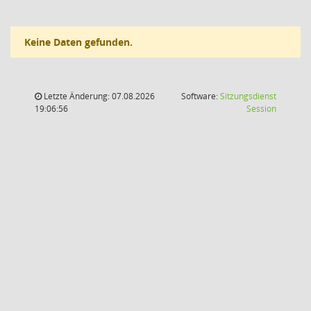
Keine Daten gefunden.
Letzte Änderung: 07.08.2026
Software:
Sitzungsdienst
(Wird in
19:06:56
Session