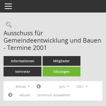
Toggle navigation
Rechercheauswahl
Ausschuss für
Gemeindeentwicklung und Bauen
- Termine 2001
Informationen
Mitglieder
Vertreter
Sitzungen
Monat
Juni
2001
Aktuell
Gremium auswählen