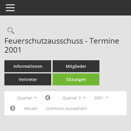
Toggle navigation
Rechercheauswahl
Feuerschutzausschuss - Termine
2001
Informationen
Mitglieder
Vertreter
Sitzungen
Quartal
Quartal 3
2001
Aktuell
Gremium auswählen