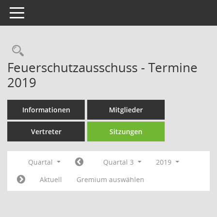
Toggle navigation
Rechercheauswahl
Feuerschutzausschuss - Termine
2019
Informationen
Mitglieder
Vertreter
Sitzungen
Quartal
Quartal 3
2019
Aktuell
Gremium auswählen