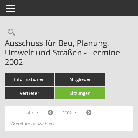
Toggle navigation
Rechercheauswahl
Ausschuss für Bau, Planung,
Umwelt und Straßen - Termine
2002
Informationen
Mitglieder
Vertreter
Sitzungen
Jahr
2002
Gremium auswählen