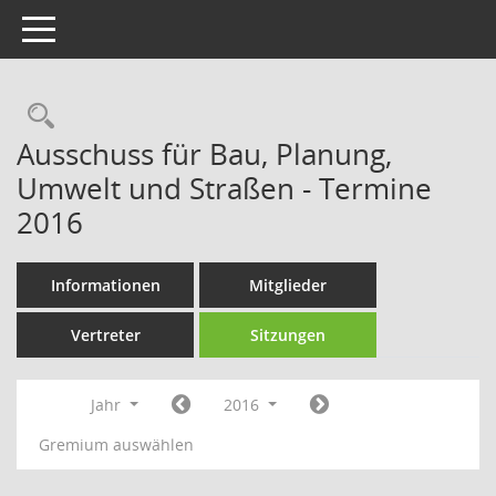
Toggle navigation
Rechercheauswahl
Ausschuss für Bau, Planung,
Umwelt und Straßen - Termine
2016
Informationen
Mitglieder
Vertreter
Sitzungen
Jahr
2016
Gremium auswählen