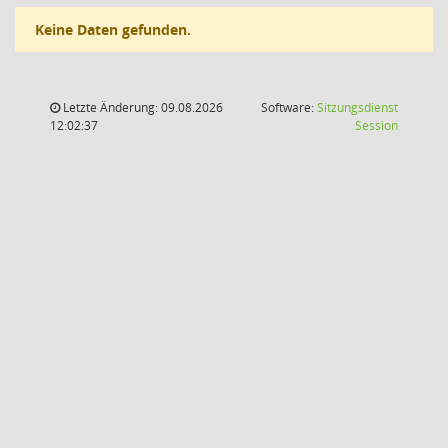
Keine Daten gefunden.
Letzte Änderung: 09.08.2026
Software:
Sitzungsdienst
(Wird in
12:02:37
Session