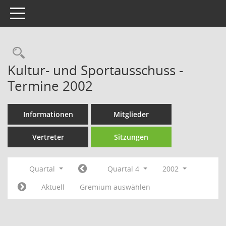
Toggle navigation
Rechercheauswahl
Kultur- und Sportausschuss -
Termine 2002
Informationen
Mitglieder
Vertreter
Sitzungen
Quartal
Quartal 4
2002
Aktuell
Gremium auswählen