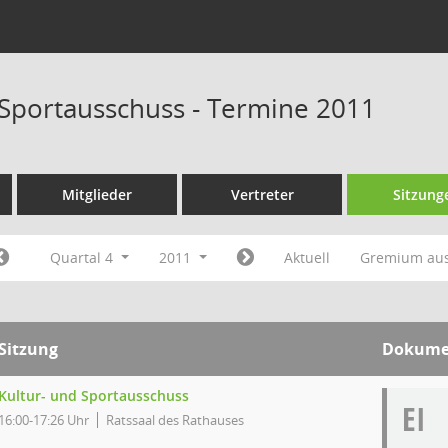
 Sportausschuss - Termine 2011
Mitglieder
Vertreter
Sitzung
Quartal 4
2011
Aktuell
Gremium au
Sitzung
Dokume
Kultur- und Sportausschuss
EI
16:00-17:26 Uhr
Ratssaal des Rathauses