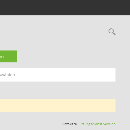
Rec
en
swählen
(Wird in
Software:
Sitzungsdienst
Session