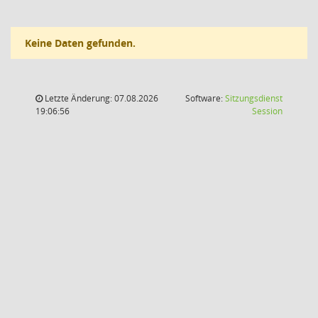
Keine Daten gefunden.
Letzte Änderung: 07.08.2026
Software:
Sitzungsdienst
(Wird in
19:06:56
Session