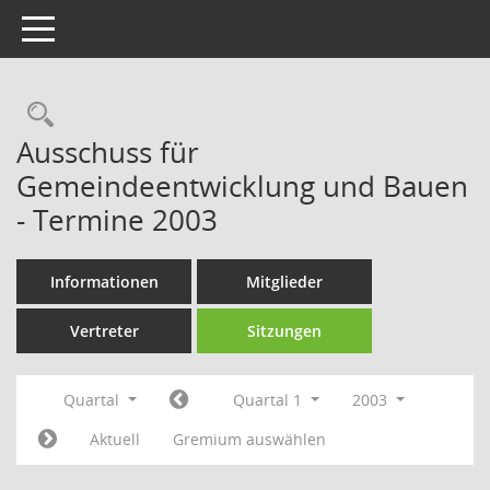
Toggle navigation
Rechercheauswahl
Ausschuss für
Gemeindeentwicklung und Bauen
- Termine 2003
Informationen
Mitglieder
Vertreter
Sitzungen
Quartal
Quartal 1
2003
Aktuell
Gremium auswählen