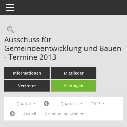
Toggle navigation
Rechercheauswahl
Ausschuss für
Gemeindeentwicklung und Bauen
- Termine 2013
Informationen
Mitglieder
Vertreter
Sitzungen
Quartal
Quartal 1
2013
Aktuell
Gremium auswählen