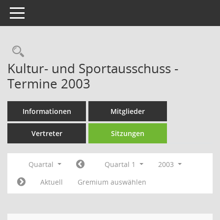
Toggle navigation
Rechercheauswahl
Kultur- und Sportausschuss -
Termine 2003
Informationen
Mitglieder
Vertreter
Sitzungen
Quartal
Quartal 1
2003
Aktuell
Gremium auswählen