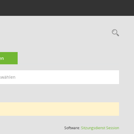
Rec
en
swählen
(Wird in
Software:
Sitzungsdienst
Session