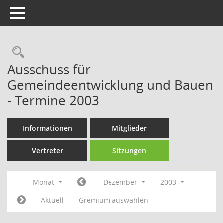
Toggle navigation
Rechercheauswahl
Ausschuss für
Gemeindeentwicklung und Bauen
- Termine 2003
Informationen
Mitglieder
Vertreter
Sitzungen
Monat
Dezember
2003
Aktuell
Gremium auswählen