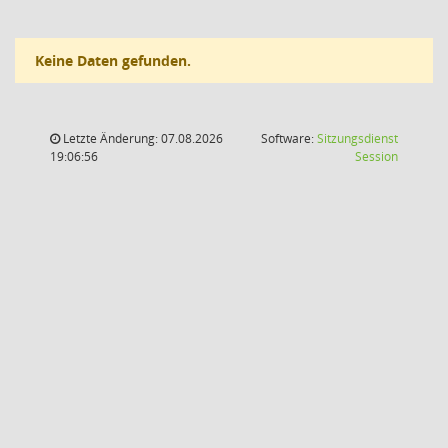
Keine Daten gefunden.
Letzte Änderung: 07.08.2026
Software:
Sitzungsdienst
(Wird in
19:06:56
Session