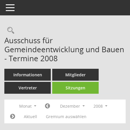
Toggle navigation
Rechercheauswahl
Ausschuss für
Gemeindeentwicklung und Bauen
- Termine 2008
Informationen
Mitglieder
Vertreter
Sitzungen
Monat
Dezember
2008
Aktuell
Gremium auswählen