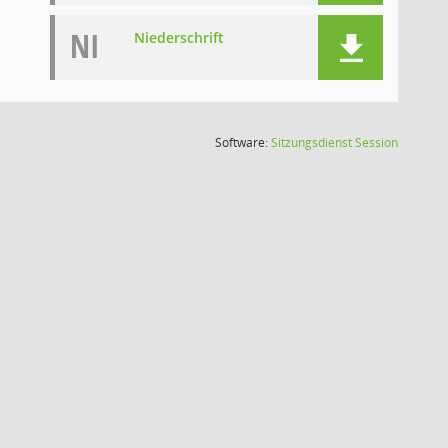
NI
Niederschrift
(Wird in
Software:
Sitzungsdienst
Session