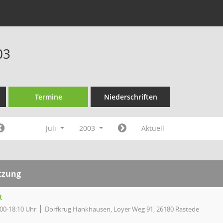
03
Termine
Niederschriften
Juli
2003
Aktuell
tzung
t
:00-18:10 Uhr
Dorfkrug Hankhausen, Loyer Weg 91, 26180 Rastede