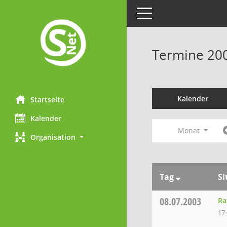
Toggle navigation
Termine 20
Kalender
Startseite
Kalender
Monat
Organisation
Tag
Si
08.07.2003
Ra
17