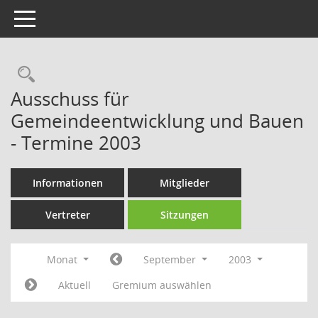
Toggle navigation
Rechercheauswahl
Ausschuss für
Gemeindeentwicklung und Bauen
- Termine 2003
Informationen
Mitglieder
Vertreter
Sitzungen
Monat
September
2003
Aktuell
Gremium auswählen