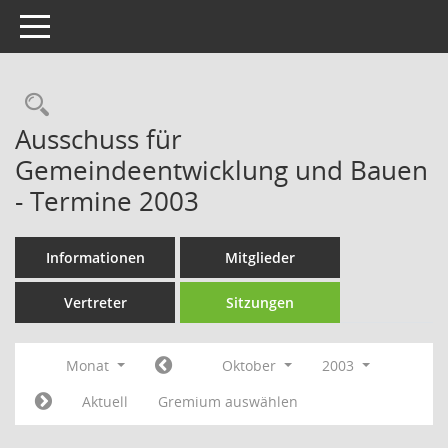
Toggle navigation
Rechercheauswahl
Ausschuss für
Gemeindeentwicklung und Bauen
- Termine 2003
Informationen
Mitglieder
Vertreter
Sitzungen
Monat
Oktober
2003
Aktuell
Gremium auswählen