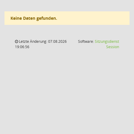
Keine Daten gefunden.
Letzte Änderung: 07.08.2026
Software:
Sitzungsdienst
(Wird in
19:06:56
Session