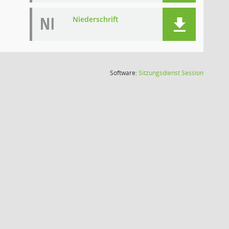
NI
Niederschrift
(Wird in
Software:
Sitzungsdienst
Session