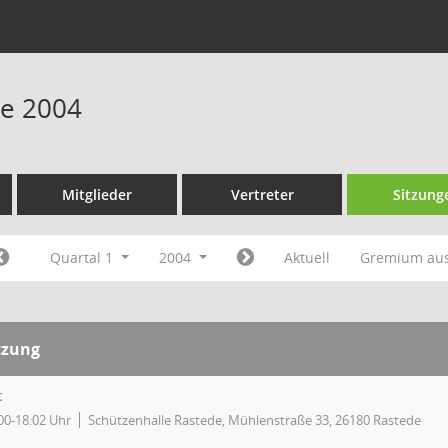
ne 2004
Mitglieder
Vertreter
Sitzung
Quartal 1
2004
Aktuell
Gremium au
tzung
t
00-18:02 Uhr
Schützenhalle Rastede, Mühlenstraße 33, 26180 Rastede