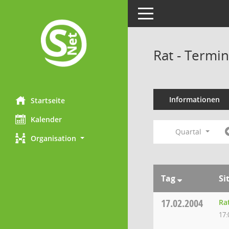
Toggle navigation
Rat - Termi
Informationen
Startseite
Kalender
Quartal
Organisation
Tag
Si
17.02.2004
Ra
17: