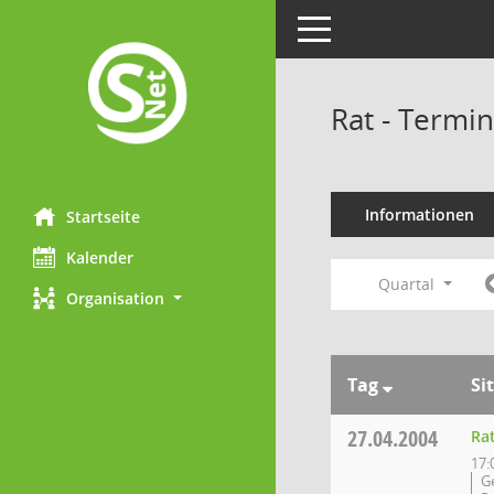
Toggle navigation
Rat - Termi
Informationen
Startseite
Kalender
Quartal
Organisation
Tag
Si
27.04.2004
Ra
17:
G