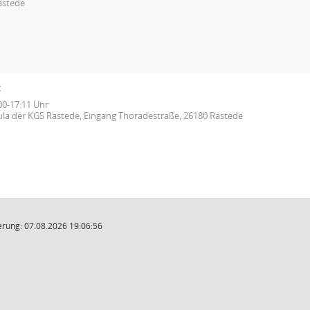
astede
t
00-17:11 Uhr
ula der KGS Rastede, Eingang Thoradestraße, 26180 Rastede
rung: 07.08.2026 19:06:56