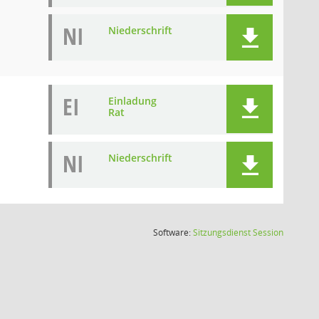
NI
Niederschrift
EI
Einladung
Rat
NI
Niederschrift
(Wird in
Software:
Sitzungsdienst
Session