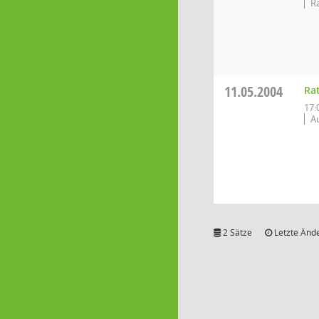
R
11.05.2004
Ra
17:
A
2 Sätze
Letzte Ände