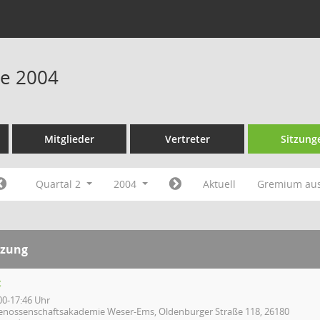
ne 2004
Mitglieder
Vertreter
Sitzung
Quartal 2
2004
Aktuell
Gremium au
tzung
t
00-17:46 Uhr
enossenschaftsakademie Weser-Ems, Oldenburger Straße 118, 26180