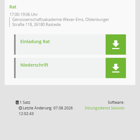
Rat
17:00-19:06 Uhr
Genossenschaftsakademie Weser-Ems, Oldenburger
Straße 118, 26180 Rastede
Einladung Rat
Niederschrift
1 Satz
Software:
(Wird in
Letzte Änderung: 07.08.2026
Sitzungsdienst
Session
12:02:43