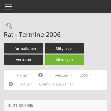
Toggle navigation
Rechercheauswahl
Rat - Termine 2006
Informationen
Mitglieder
Vertreter
Sitzungen
Monat
Februar
2006
Aktuell
Gremium auswählen
DI
21.02.2006