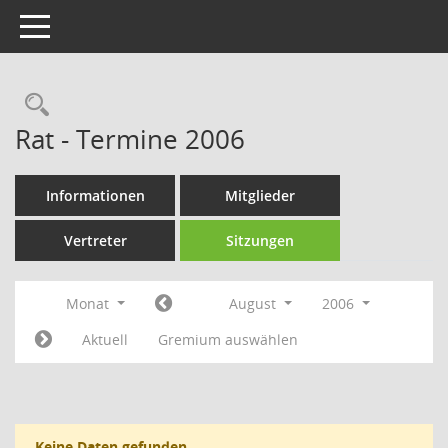
Toggle navigation
Rechercheauswahl
Rat - Termine 2006
Informationen
Mitglieder
Vertreter
Sitzungen
Monat
August
2006
Aktuell
Gremium auswählen
Keine Daten gefunden.