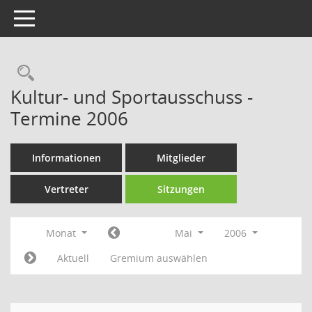
Toggle navigation
Rechercheauswahl
Kultur- und Sportausschuss -
Termine 2006
Informationen
Mitglieder
Vertreter
Sitzungen
Monat
Mai
2006
Aktuell
Gremium auswählen