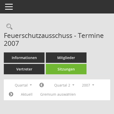
Toggle navigation
Rechercheauswahl
Feuerschutzausschuss - Termine
2007
Informationen
Mitglieder
Vertreter
Sitzungen
Quartal
Quartal 2
2007
Aktuell
Gremium auswählen