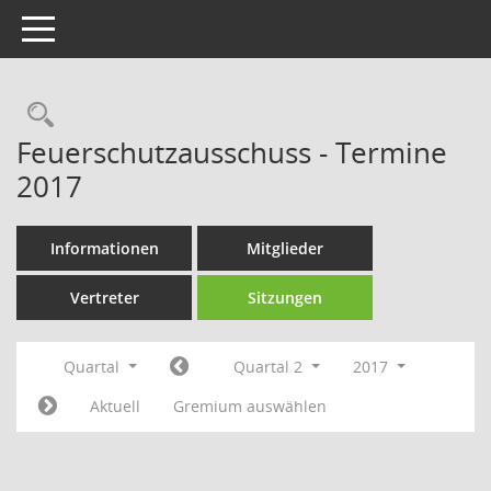
Toggle navigation
Rechercheauswahl
Feuerschutzausschuss - Termine
2017
Informationen
Mitglieder
Vertreter
Sitzungen
Quartal
Quartal 2
2017
Aktuell
Gremium auswählen