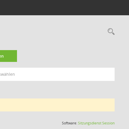
Rec
en
swählen
(Wird in
Software:
Sitzungsdienst
Session